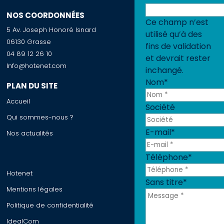
NOS COORDONNÉES
Ce champ n’est
5 Av. Joseph Honoré Isnard
utilisé qu’à des
06130 Grasse
fins de validation
04 89 12 26 10
et devrait rester
Info@hotenet.com
inchangé.
Nom
*
PLAN DU SITE
Accueil
Société
Qui sommes-nous ?
E-mail
*
Nos actualités
Téléphone
*
Hotenet
Sans titre
*
Mentions légales
Politique de confidentialité
IdealCom